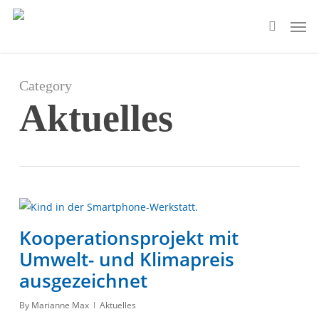
Skip
Men
to
search
main
content
Category
Aktuelles
Kooperationsprojekt mit
Umwelt- und Klimapreis
ausgezeichnet
By
Marianne Max
Aktuelles