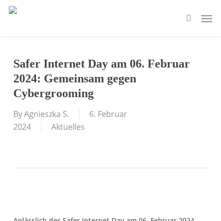
Skip
Men
to
search
main
content
Safer Internet Day am 06. Februar
2024: Gemeinsam gegen
Cybergrooming
By
Agnieszka S.
6. Februar
2024
Aktuelles
Anlässlich des Safer Internet Day am 06. Februar 2024