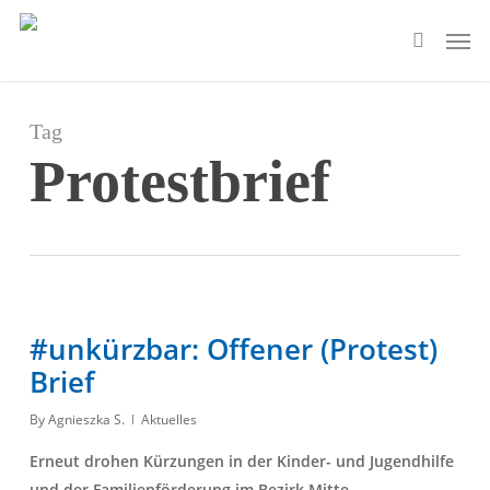
Skip
Men
to
search
main
content
Tag
Protestbrief
#unkürzbar: Offener (Protest)
Brief
By
Agnieszka S.
Aktuelles
Erneut drohen Kürzungen in der Kinder- und Jugendhilfe
und der Familienförderung im Bezirk Mitte.