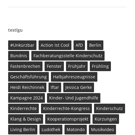
testlgu
#unkürzbar
Action Ist Cool
AfD
Berlin
Bündnis
Fachberatungsstelle Kinderschutz
Fastenbrechen
Fenster
Frühjahr
Frühling
Geschäftsführung
Halbjahreszeugnisse
Heidi Reichinnek
Iftar
Jessica Gerke
Kampagne 2024
Kinder- Und Jugendhilfe
Kinderrechte
Kinderrechte-Kongress
Kinderschutz
Klang & Design
Kooperationsprojekt
Kürzungen
Living Berlin
Ludothek
Matondo
Musikvideo