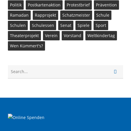
Politik
Postkartenaktion
Protestbrief
Prävention
Ramadan
Rapprojekt
Schatzmeister
Schule
Schulen
Schulessen
Senat
Spiele
Sport
Theaterprojekt
Verein
Vorstand
Weltkindertag
Wen Kümmert's?