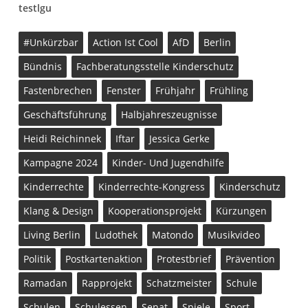
testlgu
#unkürzbar
Action Ist Cool
AfD
Berlin
Bündnis
Fachberatungsstelle Kinderschutz
Fastenbrechen
Fenster
Frühjahr
Frühling
Geschäftsführung
Halbjahreszeugnisse
Heidi Reichinnek
Iftar
Jessica Gerke
Kampagne 2024
Kinder- Und Jugendhilfe
Kinderrechte
Kinderrechte-Kongress
Kinderschutz
Klang & Design
Kooperationsprojekt
Kürzungen
Living Berlin
Ludothek
Matondo
Musikvideo
Politik
Postkartenaktion
Protestbrief
Prävention
Ramadan
Rapprojekt
Schatzmeister
Schule
Schulen
Schulessen
Senat
Spiele
Sport