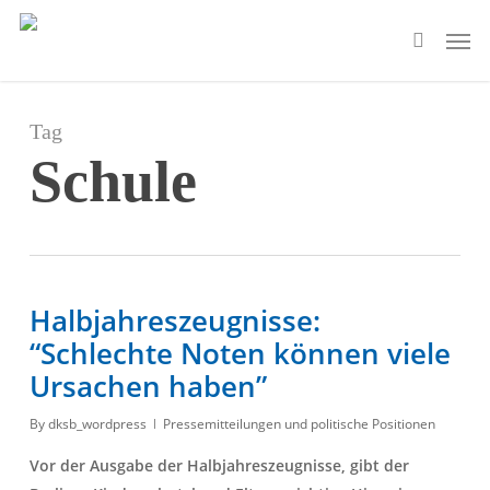
Skip
Men
to
search
main
content
Tag
Schule
Halbjahreszeugnisse:
“Schlechte Noten können viele
Ursachen haben”
By
dksb_wordpress
Pressemitteilungen und politische Positionen
Vor der Ausgabe der Halbjahreszeugnisse, gibt der