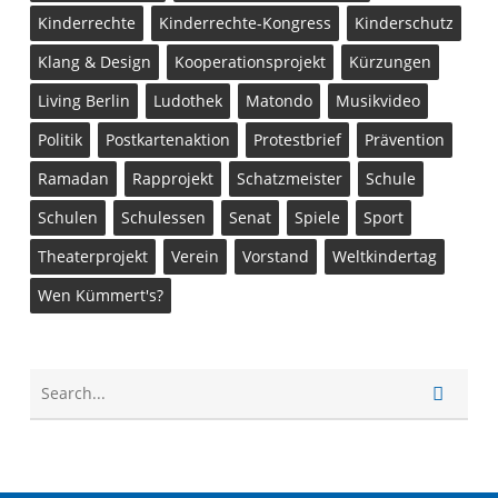
Kinderrechte
Kinderrechte-Kongress
Kinderschutz
Klang & Design
Kooperationsprojekt
Kürzungen
Living Berlin
Ludothek
Matondo
Musikvideo
Politik
Postkartenaktion
Protestbrief
Prävention
Ramadan
Rapprojekt
Schatzmeister
Schule
Schulen
Schulessen
Senat
Spiele
Sport
Theaterprojekt
Verein
Vorstand
Weltkindertag
Wen Kümmert's?