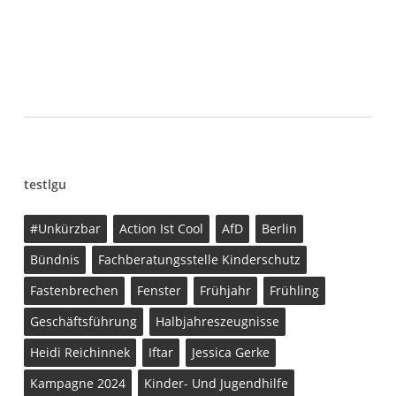
testlgu
#unkürzbar
Action Ist Cool
AfD
Berlin
Bündnis
Fachberatungsstelle Kinderschutz
Fastenbrechen
Fenster
Frühjahr
Frühling
Geschäftsführung
Halbjahreszeugnisse
Heidi Reichinnek
Iftar
Jessica Gerke
Kampagne 2024
Kinder- Und Jugendhilfe