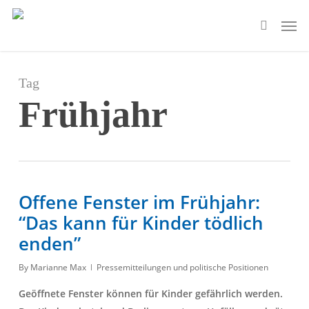
Skip
Men
to
search
main
content
Tag
Frühjahr
Offene Fenster im Frühjahr:
“Das kann für Kinder tödlich
enden”
By
Marianne Max
Pressemitteilungen und politische Positionen
Geöffnete Fenster können für Kinder gefährlich werden.