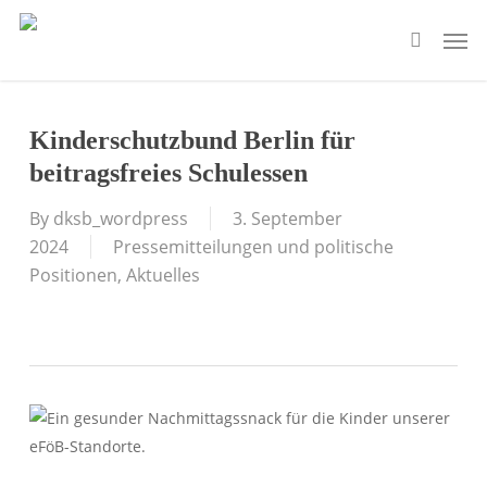
Skip
Men
to
search
main
content
Kinderschutzbund Berlin für
beitragsfreies Schulessen
By
dksb_wordpress
3. September
2024
Pressemitteilungen und politische
Positionen
,
Aktuelles