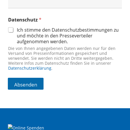
D
Datenschutz
*
a
t
Ich stimme den Datenschutzbestimmungen zu
e
und möchte in den Presseverteiler
n
aufgenommen werden.
s
c
Die von Ihnen angegebenen Daten werden nur für den
Versand von Presseinformationen gespeichert und
h
verwendet. Sie werden nicht an Dritte weitergegeben.
u
Weitere Infos zum Datenschutz finden Sie in unserer
t
Datenschutzerklärung
.
z
E
-
Absenden
M
a
i
l
-
A
d
r