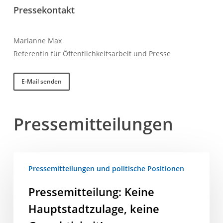
Pressekontakt
Marianne Max
Referentin für Öffentlichkeitsarbeit und Presse
E-Mail senden
Pressemitteilungen
Pressemitteilung:
Pressemitteilungen und politische Positionen
Keine
Hauptstadtzulage,
Pressemitteilung: Keine
keine
Hauptstadtzulage, keine
Gerechtigkeit!